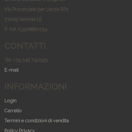
Via Provinciale per Lecce SP1
73029 Vernole LE
P. IVA 03508820754
CONTATTI
Tel.: +39 348 7912951
E-mail
INFORMAZIONI
Login
Carrello
Termini e condizioni di vendita
Policy Privacy