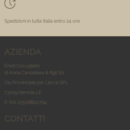
Spedizioni in tutta Italia entro 24 ore
AZIENDA
Eredi Cucugliato
di Anna Candeliere & figli SS
Via Provinciale per Lecce SP1
73029 Vernole LE
P. IVA 03508820754
CONTATTI