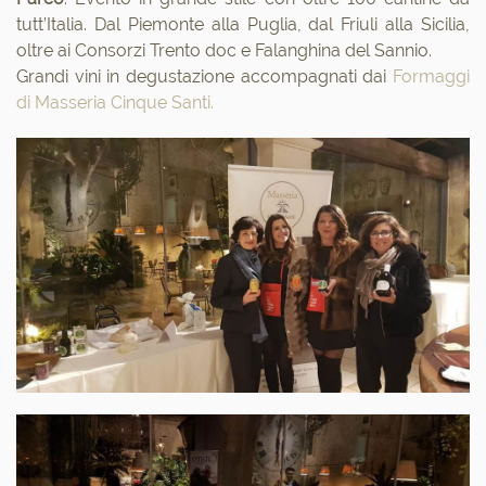
tutt’Italia. Dal Piemonte alla Puglia, dal Friuli alla Sicilia,
oltre ai Consorzi Trento doc e Falanghina del Sannio.
Grandi vini in degustazione accompagnati dai
Formaggi
di Masseria Cinque Santi.