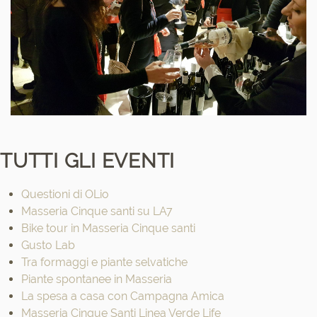
TUTTI GLI EVENTI
Questioni di OLio
Masseria Cinque santi su LA7
Bike tour in Masseria Cinque santi
Gusto Lab
Tra formaggi e piante selvatiche
Piante spontanee in Masseria
La spesa a casa con Campagna Amica
Masseria Cinque Santi Linea Verde Life