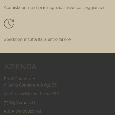
Acquista online ritira in negozio senza costi aggiuntivi
Spedizioni in tutta Italia entro 24 ore
AZIENDA
Eredi Cucugliato
di Anna Candeliere & figli SS
Via Provinciale per Lecce SP1
73029 Vernole LE
P. IVA 03508820754