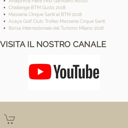
Anteprima Fiere Vino Gambero Rosso
Challenge BTM Gusto 2018
Masseria Cinque Santi al BTM 2018
Acaya Golf Club: Trofeo Masseria Cnque Santi
Borsa Internazionale del Turismo Milano 2016
VISITA IL NOSTRO CANALE