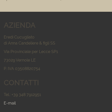
AZIENDA
Eredi Cucugliato
di Anna Candeliere & figli SS
Via Provinciale per Lecce SP1
73029 Vernole LE
P. IVA 03508820754
CONTATTI
Tel.: +39 348 7912951
E-mail