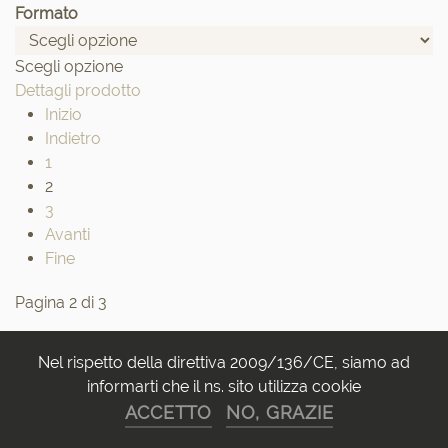
Formato
Scegli opzione
Dettagli prodotto
Inizio
Indietro
1
2
3
Avanti
Fine
Pagina 2 di 3
Nel rispetto della direttiva 2009/136/CE, siamo ad
informarti che il ns. sito utilizza cookie
ACCETTO
NO, GRAZIE